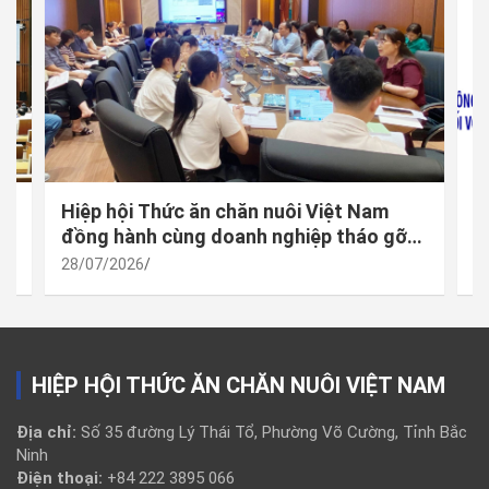
 –
Hiệp hội Thức ăn chăn nuôi Việt Nam
M
à
đồng hành cùng doanh nghiệp tháo gỡ
đ
vướng mắc trong thực thi quy định mới
h
28/07/2026
2
về công bố hợp quy
t
HIỆP HỘI THỨC ĂN CHĂN NUÔI VIỆT NAM
Địa chỉ:
Số 35 đường Lý Thái Tổ, Phường Võ Cường, Tỉnh Bắc
Ninh
Điện thoại:
+84 222 3895 066