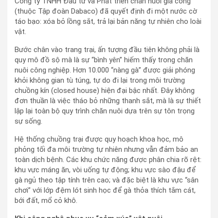
Công ty TNHH Đầu tư và Phát triển chăn nuôi gia công
(thuộc Tập đoàn Dabaco) đã quyết định đi một nước cờ
táo bạo: xóa bỏ lồng sắt, trả lại bản năng tự nhiên cho loài
vật.
Bước chân vào trang trại, ấn tượng đầu tiên không phải là
quy mô đồ sộ mà là sự “bình yên” hiếm thấy trong chăn
nuôi công nghiệp. Hơn 10.000 “nàng gà” được giải phóng
khỏi không gian tù túng, tự do đi lại trong môi trường
chuồng kín (closed house) hiện đại bậc nhất. Đây không
đơn thuần là việc tháo bỏ những thanh sắt, mà là sự thiết
lập lại toàn bộ quy trình chăn nuôi dựa trên sự tôn trọng
sự sống.
Hệ thống chuồng trại được quy hoạch khoa học, mô
phỏng tối đa môi trường tự nhiên nhưng vẫn đảm bảo an
toàn dịch bệnh. Các khu chức năng được phân chia rõ rệt:
khu vực máng ăn, vòi uống tự động; khu vực sào đậu để
gà ngủ theo tập tính trên cao; và đặc biệt là khu vực “sân
chơi” với lớp đệm lót sinh học để gà thỏa thích tắm cát,
bới đất, mổ cỏ khô.