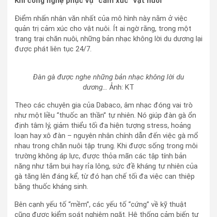
Khi công nghệ phục vụ “cảm xúc” vật nuôi
Điểm nhấn nhân văn nhất của mô hình này nằm ở việc
quản trị cảm xúc cho vật nuôi. Ít ai ngờ rằng, trong một
trang trại chăn nuôi, những bản nhạc không lời du dương lại
được phát liên tục 24/7.
Đàn gà được nghe những bản nhạc không lời du
dương…
Ảnh: KT
Theo các chuyên gia của Dabaco, âm nhạc đóng vai trò
như một liều “thuốc an thần” tự nhiên. Nó giúp đàn gà ổn
định tâm lý, giảm thiểu tối đa hiện tượng stress, hoảng
loạn hay xô đàn – nguyên nhân chính dẫn đến việc gà mổ
nhau trong chăn nuôi tập trung. Khi được sống trong môi
trường không áp lực, được thỏa mãn các tập tính bản
năng như tắm bụi hay rỉa lông, sức đề kháng tự nhiên của
gà tăng lên đáng kể, từ đó hạn chế tối đa việc can thiệp
bằng thuốc kháng sinh.
Bên cạnh yếu tố “mềm”, các yếu tố “cứng” về kỹ thuật
cũng được kiểm soát nghiêm ngặt. Hệ thống cảm biến tự