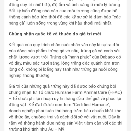
động duy trì nhiệt độ, độ ẩm và ánh sáng ở mức lý tưởng.
Bất kỳ biến động nhỏ nào của môi trường cũng được hệ
thống cảnh báo tức thời để các kỹ sư xử lý, đảm bảo “các
nàng gà” luôn sống trong vùng khí hậu thoải mái nhất.
Chứng nhận quốc tế và thước đo giá trị mới
Kết quả của quy trình chăn nuôi nhân văn này là sự ra đời
của dòng sản phẩm trứng gà vỏ nâu, trứng gà vỏ xanh với
chất lượng vượt trội. Trứng gà “hạnh phúc” của Dabaco có
vỏ dày, màu sắc tươi sáng, lòng trắng đặc quánh ôm trọn
lòng đỏ, không bị loãng hay tanh như trứng gà nuôi công
nghiệp thông thường.
Giá trị của những quả trứng này đã được bảo chứng bởi
chứng nhận từ Tổ chức Humane Farm Animal Care (HFAC)
– tổ chức phi lợi nhuận uy tín hàng đầu thế giới về phúc lợi
động vật. Để đạt được con tem “Certified Humane”,
doanh nghiệp phải tuân thủ hàng trăm tiêu chuẩn khắt khe
về thức ăn, chuồng trại và cách đối xử với vật nuôi. Đây là
tấm vé thông hành đưa nông sản Việt tiệm cận với các thị
trường khó tính như Âu – Mỹ.