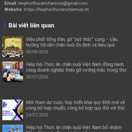
Email
: hiephoithucanchannuoi@gmail.com
Website
: https://hiephoithucanchannuoi.vn
Bài viết liên quan
Điều phối tổng đàn, gỡ “nút thắt” cung – cầu,
hướng tới nền chăn nuôi ổn định và hiệu quả
08/08/2026
Hiệp hội Thức ăn chăn nuôi Việt Nam đồng hành
cùng doanh nghiệp tháo gỡ vướng mắc trong thực
thi quy định mới về công bố hợp quy
28/07/2026
Mời tham dự cuộc họp triển khai quy định mới về
công bố hợp chuẩn, công bố hợp quy đối với thức
ăn chăn nuôi, thuốc thú y
24/07/2026
Hiệp hội Thức ăn chăn nuôi Việt Nam bổ nhiệm