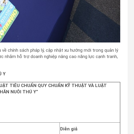
u về chính sách pháp lý, cập nhật xu hướng mới trong quản lý
ực nhằm hỗ trợ doanh nghiệp nâng cao năng lực cạnh tranh,
Ú Y
UẬT TIÊU CHUẨN QUY CHUẨN KỸ THUẬT VÀ LUẬT
HĂN NUÔI THÚ Y”
Diễn giả