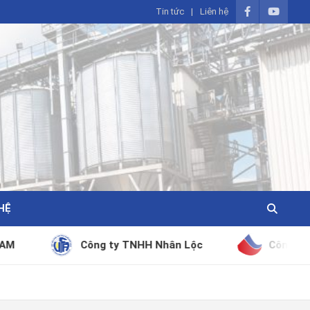
Tin tức
Liên hệ
HỆ
g ty TNHH Nhân Lộc
Công ty TNHH Vương Sơn