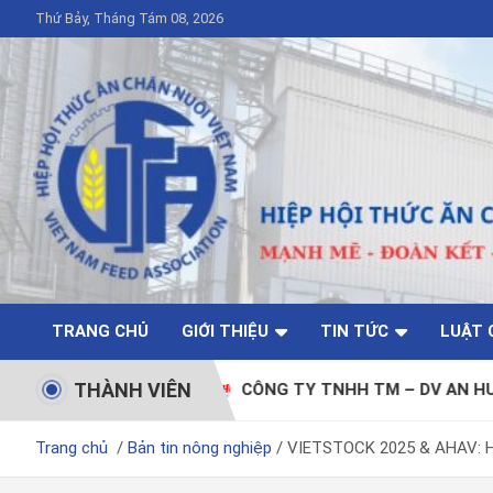
Thứ Bảy, Tháng Tám 08, 2026
TRANG CHỦ
GIỚI THIỆU
TIN TỨC
LUẬT 
THÀNH VIÊN
CÔNG TY TNHH TM – DV AN HUY
CÔNG
Trang chủ
Bản tin nông nghiệp
VIETSTOCK 2025 & AHAV: 