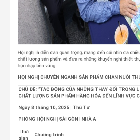
Hội nghị là diễn đàn quan trọng, mang đến cái nhìn đa chiề
chất lượng sản phẩm và đưa ra những khuyến nghị thiết th
hội nhập bền vững.
HỘI NGHỊ CHUYÊN NGÀNH SẢN PHẨM CHĂN NUÔI TH
CHỦ ĐỀ: “TÁC ĐỘNG CỦA NHỮNG THAY ĐỔI TRONG L
CHẤT LƯỢNG SẢN PHẨM HÀNG HÓA ĐẾN LĨNH VỰC C
Ngày 8 tháng 10, 2025 | Thứ Tư
PHÒNG HỘI NGHỊ SÀI GÒN | NHÀ A
Thời
Chương trình
gian