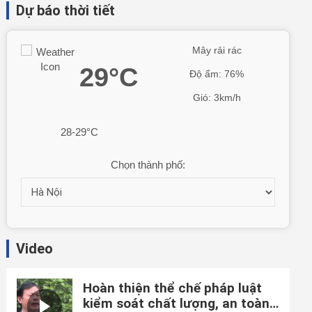
Dự báo thời tiết
Mây rải rác
29°C
Độ ẩm: 76%
Gió: 3km/h
28-29°C
Chọn thành phố:
Video
Hoàn thiện thể chế pháp luật
kiểm soát chất lượng, an toàn