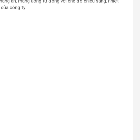
máng ăn, máng uống tự động với chế độ chiếu sáng, nhiệt
 của công ty.