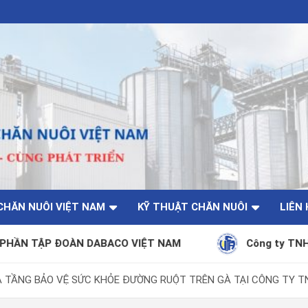
CHĂN NUÔI VIỆT NAM
KỸ THUẬT CHĂN NUÔI
LIÊN 
N DABACO VIỆT NAM
Công ty TNHH Nhân Lộc
 TẦNG BẢO VỆ SỨC KHỎE ĐƯỜNG RUỘT TRÊN GÀ TẠI CÔNG TY 