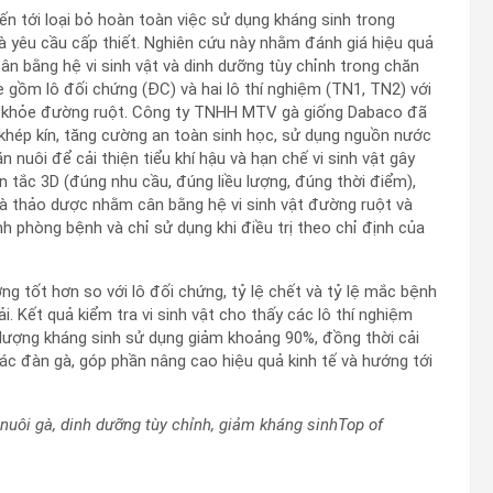
n tới loại bỏ hoàn toàn việc sử dụng kháng sinh trong
là yêu cầu cấp thiết. Nghiên cứu này nhằm đánh giá hiệu quả
ân bằng hệ vi sinh vật và dinh dưỡng tùy chỉnh trong chăn
ẹ gồm lô đối chứng (ĐC) và hai lô thí nghiệm (TN1, TN2) với
c khỏe đường ruột. Công ty TNHH MTV gà giống Dabaco đã
khép kín, tăng cường an toàn sinh học, sử dụng nguồn nước
 nuôi để cải thiện tiểu khí hậu và hạn chế vi sinh vật gây
 tắc 3D (đúng nhu cầu, đúng liều lượng, đúng thời điểm),
 và thảo dược nhằm cân bằng hệ vi sinh vật đường ruột và
nh phòng bệnh và chỉ sử dụng khi điều trị theo chỉ định của
ng tốt hơn so với lô đối chứng, tỷ lệ chết và tỷ lệ mắc bệnh
i. Kết quả kiểm tra vi sinh vật cho thấy các lô thí nghiệm
 lượng kháng sinh sử dụng giảm khoảng 90%, đồng thời cải
hác đàn gà, góp phần nâng cao hiệu quả kinh tế và hướng tới
 nuôi gà, dinh dưỡng tùy chỉnh, giảm kháng sinhTop of