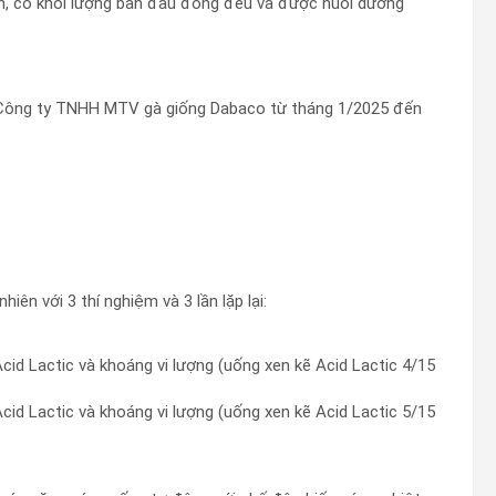
, có khối lượng ban đầu đồng đều và được nuôi dưỡng
i Công ty TNHH MTV gà giống Dabaco từ tháng 1/2025 đến
ên với 3 thí nghiệm và 3 lần lặp lại:
cid Lactic và khoáng vi lượng (uống xen kẽ Acid Lactic 4/15
cid Lactic và khoáng vi lượng (uống xen kẽ Acid Lactic 5/15