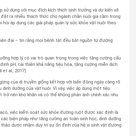
sử dụng với mục đích kích thích sinh trưởng và dự kiến sẽ
đặt ra nhiều thách thức cho ngành chăn nuôi gia cầm trong
i hỏi áp dụng các giải pháp quản lý sức khỏe vật nuôi theo
iện đại – tin rằng mọi bệnh tật đều bắt nguồn từ đường
ưỡng hợp lý có vai trò quan trọng trong việc tăng cường cấu
định pH, cải thiện khả năng tiêu hóa, tăng cường miễn dịch
 et al., 2017).
gừng của di truyền giống kết hợp với biến động ngày càng rõ
u dinh dưỡng của vật nuôi. Vì vậy, việc áp dụng một tiêu
t trở nên khó khăn và có thể không phản ánh chính xác nhu
aco, việc kiểm soát sức khỏe đường ruột được xác định là
 các biện pháp như tăng cường an toàn sinh học, dinh dưỡng
 thảo dược nhằm duy trì sự ổn định của hệ vi sinh vật đường