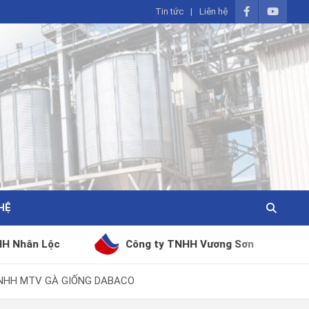
Tin tức
Liên hệ
HỆ
Công ty TNHH Vương Sơn
Công ty Cổ 
TNHH MTV GÀ GIỐNG DABACO