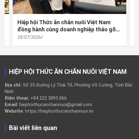
 –
Hiệp hội Thức ăn chăn nuôi Việt Nam
M
à
đồng hành cùng doanh nghiệp tháo gỡ
đ
vướng mắc trong thực thi quy định mới
h
28/07/2026
2
về công bố hợp quy
t
HIỆP HỘI THỨC ĂN CHĂN NUÔI VIỆT NAM
Địa chỉ:
Số 35 đường Lý Thái Tổ, Phường Võ Cường, Tỉnh Bắc
Ninh
Điện thoại:
+84 222 3895 066
Email
: hiephoithucanchannuoi@gmail.com
Website
: https://hiephoithucanchannuoi.vn
Bài viết liên quan