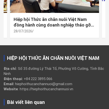
 –
Hiệp hội Thức ăn chăn nuôi Việt Nam
M
à
đồng hành cùng doanh nghiệp tháo gỡ
đ
vướng mắc trong thực thi quy định mới
h
28/07/2026
2
về công bố hợp quy
t
HIỆP HỘI THỨC ĂN CHĂN NUÔI VIỆT NAM
Địa chỉ:
Số 35 đường Lý Thái Tổ, Phường Võ Cường, Tỉnh Bắc
Ninh
Điện thoại:
+84 222 3895 066
Email
: hiephoithucanchannuoi@gmail.com
Website
: https://hiephoithucanchannuoi.vn
Bài viết liên quan