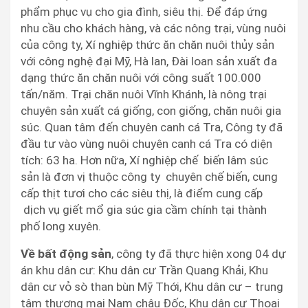
phẩm phục vụ cho gia đình, siêu thị. Để đáp ứng
nhu cầu cho khách hàng, và các nông trại, vùng nuôi
của công ty, Xí nghiệp thức ăn chăn nuôi thủy sản
với công nghệ đại Mỹ, Hà lan, Đài loan sản xuất đa
dạng thức ăn chăn nuôi với công suất 100.000
tấn/năm. Trại chăn nuôi Vĩnh Khánh, là nông trại
chuyên sản xuất cá giống, con giống, chăn nuôi gia
súc. Quan tâm đến chuyên canh cá Tra, Công ty đã
đầu tư vào vùng nuôi chuyên canh cá Tra có diện
tích: 63 ha. Hơn nữa, Xí nghiệp chế biến lâm súc
sản là đơn vị thuộc công ty chuyên chế biến, cung
cấp thịt tươi cho các siêu thị, là điểm cung cấp
dịch vụ giết mổ gia súc gia cầm chính tại thành
phố long xuyên.
Về bất động sản
, công ty đã thực hiện xong 04 dự
án khu dân cư: Khu dân cư Trần Quang Khải, Khu
dân cư vỏ sò than bùn Mỹ Thới, Khu dân cư – trung
tâm thương mại Nam châu Đốc, Khu dân cư Thoại