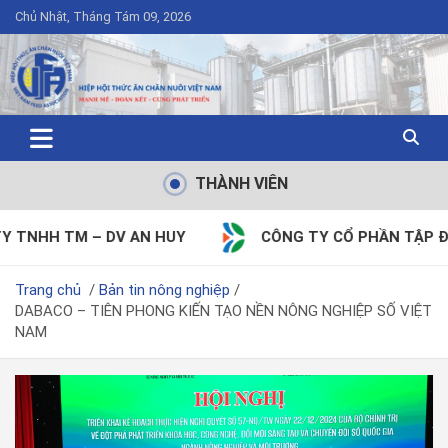
Chủ Nhật, Tháng Tám 09, 2026
THÀNH VIÊN
UY
CÔNG TY CỔ PHẦN TẬP ĐOÀN DABACO VIỆT NAM
Trang chủ
Bản tin nông nghiệp
DABACO – TIÊN PHONG KIẾN TẠO NỀN NÔNG NGHIỆP SỐ VIỆT
NAM