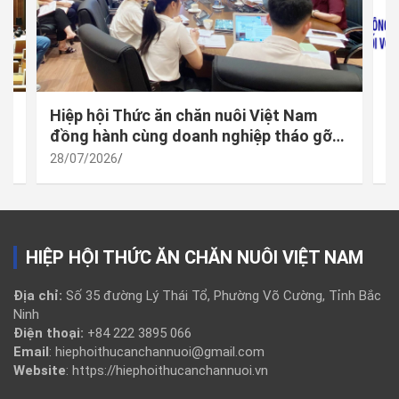
 –
Hiệp hội Thức ăn chăn nuôi Việt Nam
M
à
đồng hành cùng doanh nghiệp tháo gỡ
đ
vướng mắc trong thực thi quy định mới
h
28/07/2026
2
về công bố hợp quy
t
HIỆP HỘI THỨC ĂN CHĂN NUÔI VIỆT NAM
Địa chỉ:
Số 35 đường Lý Thái Tổ, Phường Võ Cường, Tỉnh Bắc
Ninh
Điện thoại:
+84 222 3895 066
Email
: hiephoithucanchannuoi@gmail.com
Website
: https://hiephoithucanchannuoi.vn