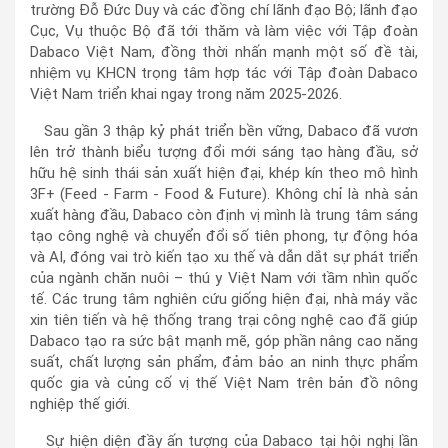
trường Đỗ Đức Duy và các đồng chí lãnh đạo Bộ; lãnh đạo
Cục, Vụ thuộc Bộ đã tới thăm và làm việc với Tập đoàn
Dabaco Việt Nam, đồng thời nhấn mạnh một số đề tài,
nhiệm vụ KHCN trọng tâm hợp tác với Tập đoàn Dabaco
Việt Nam triển khai ngay trong năm 2025-2026.
Sau gần 3 thập kỷ phát triển bền vững, Dabaco đã vươn
lên trở thành biểu tượng đổi mới sáng tạo hàng đầu, sở
hữu hệ sinh thái sản xuất hiện đại, khép kín theo mô hình
3F+ (Feed - Farm - Food & Future). Không chỉ là nhà sản
xuất hàng đầu, Dabaco còn định vị mình là trung tâm sáng
tạo công nghệ và chuyển đổi số tiên phong, tự động hóa
và AI, đóng vai trò kiến tạo xu thế và dẫn dắt sự phát triển
của ngành chăn nuôi – thú y Việt Nam với tầm nhìn quốc
tế. Các trung tâm nghiên cứu giống hiện đại, nhà máy vắc
xin tiên tiến và hệ thống trang trại công nghệ cao đã giúp
Dabaco tạo ra sức bật mạnh mẽ, góp phần nâng cao năng
suất, chất lượng sản phẩm, đảm bảo an ninh thực phẩm
quốc gia và củng cố vị thế Việt Nam trên bản đồ nông
nghiệp thế giới.
Sự hiện diện đầy ấn tượng của Dabaco tại hội nghị lần