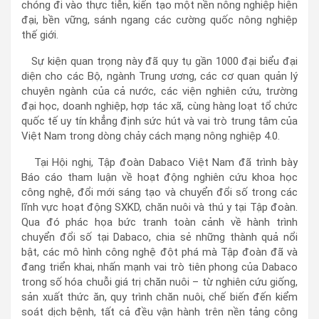
chóng đi vào thực tiễn, kiến tạo một nền nông nghiệp hiện
đại, bền vững, sánh ngang các cường quốc nông nghiệp
thế giới.
Sự kiện quan trọng này đã quy tụ gần 1000 đại biểu đại
diện cho các Bộ, ngành Trung ương, các cơ quan quản lý
chuyên ngành của cả nước, các viện nghiên cứu, trường
đại học, doanh nghiệp, hợp tác xã, cùng hàng loạt tổ chức
quốc tế uy tín khẳng định sức hút và vai trò trung tâm của
Việt Nam trong dòng chảy cách mạng nông nghiệp 4.0.
Tại Hội nghị, Tập đoàn Dabaco Việt Nam đã trình bày
Báo cáo tham luận về hoạt động nghiên cứu khoa học
công nghệ, đổi mới sáng tạo và chuyển đổi số trong các
lĩnh vực hoạt động SXKD, chăn nuôi và thú y tại Tập đoàn.
Qua đó phác họa bức tranh toàn cảnh về hành trình
chuyển đổi số tại Dabaco, chia sẻ những thành quả nổi
bật, các mô hình công nghệ đột phá mà Tập đoàn đã và
đang triển khai, nhấn mạnh vai trò tiên phong của Dabaco
trong số hóa chuỗi giá trị chăn nuôi – từ nghiên cứu giống,
sản xuất thức ăn, quy trình chăn nuôi, chế biến đến kiểm
soát dịch bệnh, tất cả đều vận hành trên nền tảng công