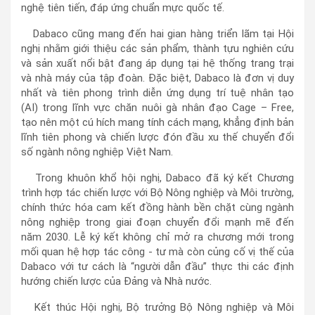
nghệ tiên tiến, đáp ứng chuẩn mực quốc tế.
Dabaco cũng mang đến hai gian hàng triển lãm tại Hội
nghị nhằm giới thiệu các sản phẩm, thành tựu nghiên cứu
và sản xuất nổi bật đang áp dụng tại hệ thống trang trại
và nhà máy của tập đoàn. Đặc biệt, Dabaco là đơn vị duy
nhất và tiên phong trình diễn ứng dụng trí tuệ nhân tạo
(AI) trong lĩnh vực chăn nuôi gà nhân đạo Cage – Free,
tạo nên một cú hích mang tính cách mạng, khẳng định bản
lĩnh tiên phong và chiến lược đón đầu xu thế chuyển đổi
số ngành nông nghiệp Việt Nam.
Trong khuôn khổ hội nghị, Dabaco đã ký kết Chương
trình hợp tác chiến lược với Bộ Nông nghiệp và Môi trường,
chính thức hóa cam kết đồng hành bền chặt cùng ngành
nông nghiệp trong giai đoạn chuyển đổi mạnh mẽ đến
năm 2030. Lễ ký kết không chỉ mở ra chương mới trong
mối quan hệ hợp tác công - tư mà còn củng cố vị thế của
Dabaco với tư cách là “người dẫn đầu” thực thi các định
hướng chiến lược của Đảng và Nhà nước.
Kết thúc Hội nghị, Bộ trưởng Bộ Nông nghiệp và Môi