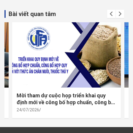
Bài viết quan tâm
Mời tham dự cuộc họp triển khai quy
H
định mới về công bố hợp chuẩn, công bố
n
hợp quy đối với thức ăn chăn nuôi, thuốc
24/07/2026
2
thú y