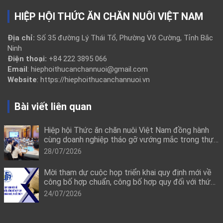
HIỆP HỘI THỨC ĂN CHĂN NUÔI VIỆT NAM
Địa chỉ:
Số 35 đường Lý Thái Tổ, Phường Võ Cường, Tỉnh Bắc
Ninh
Điện thoại:
+84 222 3895 066
Email
: hiephoithucanchannuoi@gmail.com
Website
: https://hiephoithucanchannuoi.vn
Bài viết liên quan
Hiệp hội Thức ăn chăn nuôi Việt Nam đồng hành
cùng doanh nghiệp tháo gỡ vướng mắc trong thực
thi quy định mới về công bố hợp quy
28/07/2026
Mời tham dự cuộc họp triển khai quy định mới về
công bố hợp chuẩn, công bố hợp quy đối với thức
ăn chăn nuôi, thuốc thú y
24/07/2026