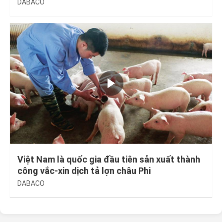
bệnh.
DABACO
Việt Nam là quốc gia đầu tiên sản xuất thành
công vắc-xin dịch tả lợn châu Phi
DABACO