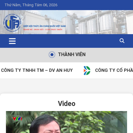
Thứ Năm, Tháng Tám 06, 2026
THÀNH VIÊN
H TM – DV AN HUY
CÔNG TY CỔ PHẦN TẬP ĐOÀN 
Video