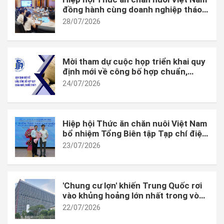
chăn nuôi phát triển ổn định, hiệu quả và bền vững.
đồng hành cùng doanh nghiệp tháo
gỡ vướng mắc trong thực thi quy
28/07/2026
định mới về công bố hợp quy
Mời tham dự cuộc họp triển khai quy
định mới về công bố hợp chuẩn,
công bố hợp quy đối với thức ăn
24/07/2026
chăn nuôi, thuốc thú y
Hiệp hội Thức ăn chăn nuôi Việt Nam
bổ nhiệm Tổng Biên tập Tạp chí điện
tử
23/07/2026
'Chung cư lợn' khiến Trung Quốc rơi
vào khủng hoảng lớn nhất trong vòng
1 thập kỷ
22/07/2026