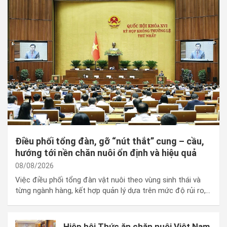
Điều phối tổng đàn, gỡ “nút thắt” cung – cầu,
hướng tới nền chăn nuôi ổn định và hiệu quả
08/08/2026
Việc điều phối tổng đàn vật nuôi theo vùng sinh thái và
từng ngành hàng, kết hợp quản lý dựa trên mức độ rủi ro,
ứng dụng công nghệ cao và phát triển kinh tế tuần hoàn,
được kỳ vọng sẽ góp phần chấm dứt vòng xoáy “giá cao
tăng đàn, giá thấp giảm đàn”, tạo nền tảng cho ngành
Hiệp hội Thức ăn chăn nuôi Việt Nam