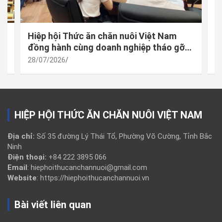
 –
Hiệp hội Thức ăn chăn nuôi Việt Nam
M
à
đồng hành cùng doanh nghiệp tháo gỡ
đ
vướng mắc trong thực thi quy định mới
h
28/07/2026
2
về công bố hợp quy
t
HIỆP HỘI THỨC ĂN CHĂN NUÔI VIỆT NAM
Địa chỉ:
Số 35 đường Lý Thái Tổ, Phường Võ Cường, Tỉnh Bắc
Ninh
Điện thoại:
+84 222 3895 066
Email
: hiephoithucanchannuoi@gmail.com
Website
: https://hiephoithucanchannuoi.vn
Bài viết liên quan