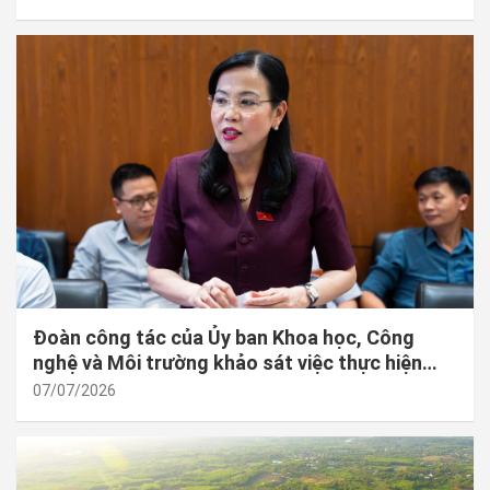
Đoàn công tác của Ủy ban Khoa học, Công
nghệ và Môi trường khảo sát việc thực hiện
chính sách, pháp luật về kiểm soát an toàn
07/07/2026
thực phẩm tại Tập đoàn Dabaco