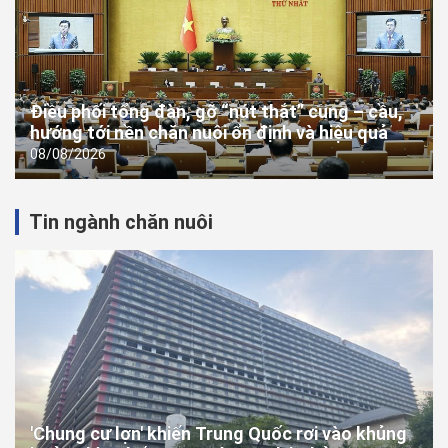
Điều phối tổng đàn, gỡ “nút thắt” cung – cầu,
hướng tới nền chăn nuôi ổn định và hiệu quả
08/08/2026
Tin ngành chăn nuôi
'Chung cư lợn' khiến Trung Quốc rơi vào khủng