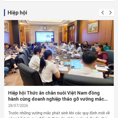
Hiệp hội
Hiệp hội Thức ăn chăn nuôi Việt Nam đồng
hành cùng doanh nghiệp tháo gỡ vướng mắc
trong thực thi quy định mới về công bố hợp
28/07/2026
quy
Trước những vướng mắc phát sinh khi các quy định mới về