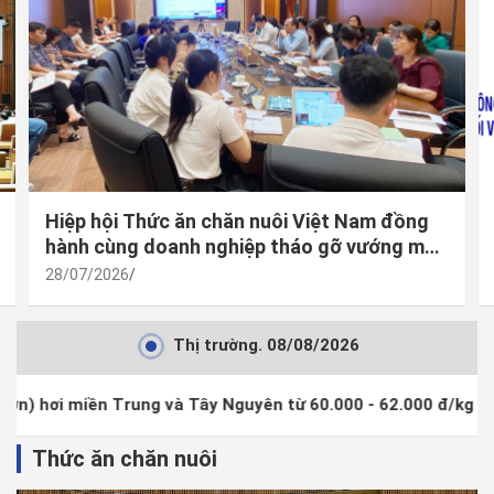
Hiệp hội Thức ăn chăn nuôi Việt Nam đồng
hành cùng doanh nghiệp tháo gỡ vướng mắc
trong thực thi quy định mới về công bố hợp
28/07/2026
quy
Thị trường. 08/08/2026
Nguyên từ 60.000 - 62.000 đ/kg
Giá heo (lợn) hơi miề
Thức ăn chăn nuôi