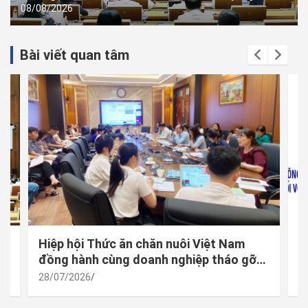
08/08/2026
Bài viết quan tâm
 –
Hiệp hội Thức ăn chăn nuôi Việt Nam
M
à
đồng hành cùng doanh nghiệp tháo gỡ
đ
vướng mắc trong thực thi quy định mới
h
28/07/2026
2
về công bố hợp quy
t