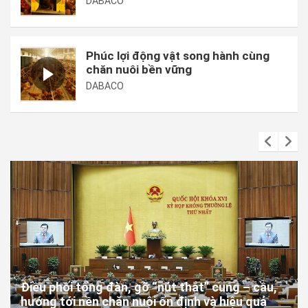
DABACO
Phúc lợi động vật song hành cùng
chăn nuôi bền vững
DABACO
Điều phối tổng đàn, gỡ “nút thắt” cung – cầu,
hướng tới nền chăn nuôi ổn định và hiệu quả