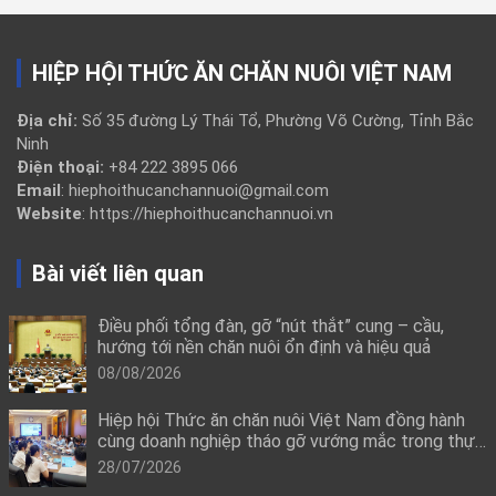
HIỆP HỘI THỨC ĂN CHĂN NUÔI VIỆT NAM
Địa chỉ:
Số 35 đường Lý Thái Tổ, Phường Võ Cường, Tỉnh Bắc
Ninh
Điện thoại:
+84 222 3895 066
Email
: hiephoithucanchannuoi@gmail.com
Website
: https://hiephoithucanchannuoi.vn
Bài viết liên quan
Điều phối tổng đàn, gỡ “nút thắt” cung – cầu,
hướng tới nền chăn nuôi ổn định và hiệu quả
08/08/2026
Hiệp hội Thức ăn chăn nuôi Việt Nam đồng hành
cùng doanh nghiệp tháo gỡ vướng mắc trong thực
thi quy định mới về công bố hợp quy
28/07/2026