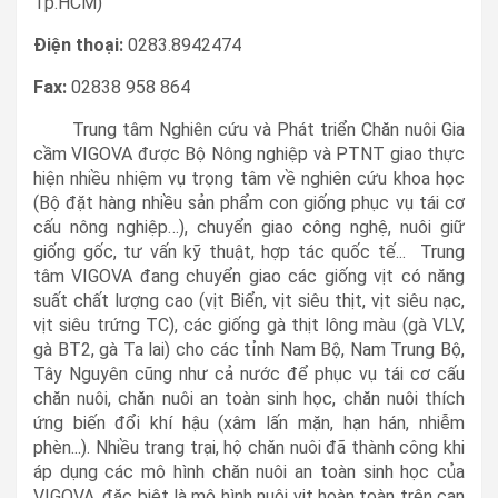
Tp.HCM)
Điện thoại:
0283.8942474
Fax:
02838 958 864
Trung tâm Nghiên cứu và Phát triển Chăn nuôi Gia
cầm VIGOVA được Bộ Nông nghiệp và PTNT giao thực
hiện nhiều nhiệm vụ trọng tâm về nghiên cứu khoa học
(Bộ đặt hàng nhiều sản phẩm con giống phục vụ tái cơ
cấu nông nghiệp…), chuyển giao công nghệ, nuôi giữ
giống gốc, tư vấn kỹ thuật, hợp tác quốc tế... Trung
tâm VIGOVA đang chuyển giao các giống vịt có năng
suất chất lượng cao (vịt Biển, vịt siêu thịt, vịt siêu nạc,
vịt siêu trứng TC), các giống gà thịt lông màu (gà VLV,
gà BT2, gà Ta lai) cho các tỉnh Nam Bộ, Nam Trung Bộ,
Tây Nguyên cũng như cả nước để phục vụ tái cơ cấu
chăn nuôi, chăn nuôi an toàn sinh học, chăn nuôi thích
ứng biến đổi khí hậu (xâm lấn mặn, hạn hán, nhiễm
phèn...). Nhiều trang trại, hộ chăn nuôi đã thành công khi
áp dụng các mô hình chăn nuôi an toàn sinh học của
VIGOVA, đặc biệt là mô hình nuôi vịt hoàn toàn trên cạn