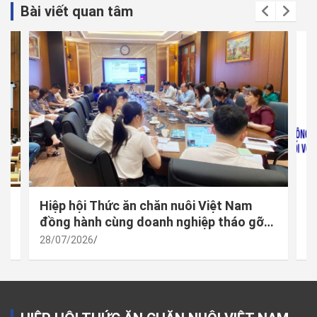
Bài viết quan tâm
 –
Hiệp hội Thức ăn chăn nuôi Việt Nam
M
à
đồng hành cùng doanh nghiệp tháo gỡ
đ
vướng mắc trong thực thi quy định mới
h
28/07/2026
2
về công bố hợp quy
t