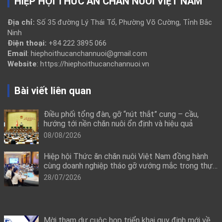
HIỆP HỘI THỨC ĂN CHĂN NUÔI VIỆT NAM
Địa chỉ:
Số 35 đường Lý Thái Tổ, Phường Võ Cường, Tỉnh Bắc
Ninh
Điện thoại:
+84 222 3895 066
Email
: hiephoithucanchannuoi@gmail.com
Website
: https://hiephoithucanchannuoi.vn
Bài viết liên quan
Điều phối tổng đàn, gỡ “nút thắt” cung – cầu,
hướng tới nền chăn nuôi ổn định và hiệu quả
08/08/2026
Hiệp hội Thức ăn chăn nuôi Việt Nam đồng hành
cùng doanh nghiệp tháo gỡ vướng mắc trong thực
thi quy định mới về công bố hợp quy
28/07/2026
Mời tham dự cuộc họp triển khai quy định mới về