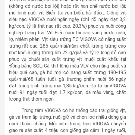
(không có nước bơi lội) hoặc rất hạn chế nước bơi lội;
mô hình nuôi vịt Biển tại ven biển, hải đảo… Giống vịt
siêu nạc VIGOVA nuôi ngắn ngày (chỉ 45 ngày đạt 3,2
kg/con, tỷ lệ thịt nạc rất cao, 20,3%) phục vụ nuôi công
nghiệp trang trại. Vịt Biển nuôi tại các vùng nước mặn,
lợ, nhiễm phèn. Vịt siêu trứng TC VIGOVA có năng suất
trứng rất cao, 285 quả/mái/năm, chất lượng trứng cao
nhờ khối lượng trứng lớn 72 g/quả và tỷ lệ lòng đỏ cao
phục vụ chuỗi sản xuất trứng vịt muối xuất khẩu tại
Đồng bằng SCL. Gà thịt lông màu VLV cho năng suất và
hiệu quả cao, gà bố mẹ có năng suất trứng 190-195
quả/mái/68 tuần tuổi; gà thương phẩm nuôi 56 ngày
đạt trung bình trống mái 1,85 kg/con. Gà ta lai VIGOVA
nuôi 91 ngày tuổi đạt 1,7 kg/con, da màu vàng, chất
lượng thịt thơm ngon.
Trung tâm VIGOVA có hệ thống các trại giống vịt,
gà và trạm ấp trứng, nuôi giữ và chọn lọc nhiều dòng gia
cầm thuần chủng. Mỗi năm trung tâm VIGOVA chuyển
giao ra sản xuất 4 triệu con giống gia cầm 1 ngày tuổi,