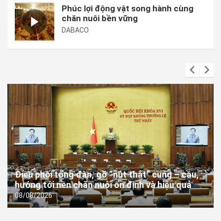
Phúc lợi động vật song hành cùng
chăn nuôi bền vững
DABACO
Điều phối tổng đàn, gỡ “nút thắt” cung – cầu,
hướng tới nền chăn nuôi ổn định và hiệu quả
08/08/2026