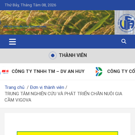
Thứ Bảy, Tháng Tám 08, 2026
THÀNH VIÊN
Y TNHH TM – DV AN HUY
CÔNG TY CỔ PHẦN TẬP 
Trang chủ
Đơn vị thành viên
TRUNG TÂM NGHIÊN CỨU VÀ PHÁT TRIỂN CHĂN NUÔI GIA
CẦM VIGOVA