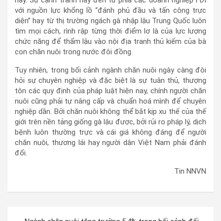
nay. Sự cạnh tranh này đến từ phía các doanh nghiệp FDI
với nguồn lực khổng lồ “đánh phủ đầu và tấn công trực
diện” hay từ thị trường ngách gà nhập lậu Trung Quốc luôn
tìm mọi cách, rình rập từng thời điểm lơ là của lực lượng
chức năng để thẩm lậu vào nội địa tranh thủ kiếm của bà
con chăn nuôi trong nước đôi đồng.
Tuy nhiên, trong bối cảnh ngành chăn nuôi ngày càng đòi
hỏi sự chuyên nghiệp và đặc biệt là sự tuân thủ, thượng
tôn các quy định của pháp luật hiện nay, chính người chăn
nuôi cũng phải tự nâng cấp và chuẩn hoá mình để chuyên
nghiệp dần. Bởi chăn nuôi không thể bắt kịp xu thế của thế
giới trên nền tảng giống gà lậu được, bởi rủi ro pháp lý, dịch
bệnh luôn thường trực và cái giá không đáng để người
chăn nuôi, thương lái hay người dân Việt Nam phải đánh
đổi.
Tin NNVN