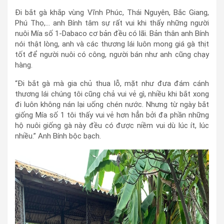
Đi bắt gà khắp vùng Vĩnh Phúc, Thái Nguyên, Bắc Giang,
Phú Thọ,... anh Bính tâm sự rất vui khi thấy những người
nuôi Mía số 1-Dabaco cơ bản đều có lãi. Bản thân anh Bính
nói thật lòng, anh và các thương lái luôn mong giá gà thịt
tốt để người nuôi có công, người bán như anh cũng chạy
hàng.
“Đi bắt gà mà gia chủ thua lỗ, mặt như đưa đám cánh
thương lái chúng tôi cũng chả vui vẻ gì, nhiều khi bắt xong
đi luôn không nán lại uống chén nước. Nhưng từ ngày bắt
giống Mía số 1 tôi thấy vui vẻ hơn hẳn bởi đa phần những
hộ nuôi giống gà này đều có được niềm vui dù lúc ít, lúc
nhiều.” Anh Bính bộc bạch.