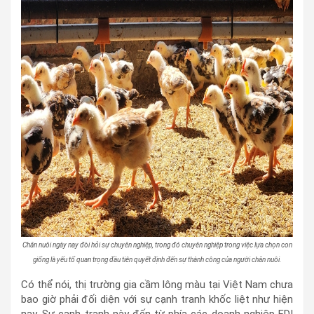
Chăn nuôi ngày nay đòi hỏi sự chuyên nghiệp, trong đó chuyên nghiệp trong việc lựa chọn con
giống là yếu tố quan trọng đầu tiên quyết định đến sự thành công của người chăn nuôi.
Có thể nói, thị trường gia cầm lông màu tại Việt Nam chưa
bao giờ phải đối diện với sự cạnh tranh khốc liệt như hiện