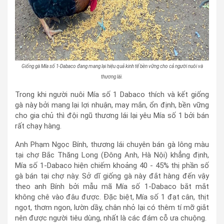
Giống gà Mía số 1-Dabaco đang mang lại hiệu quả kinh tế bền vững cho cả người nuôi và
thương lái.
Trong khi người nuôi Mía số 1 Dabaco thích và kết giống
gà này bởi mang lại lợi nhuận, may mắn, ổn định, bền vững
cho gia chủ thì đội ngũ thương lái lại yêu Mía số 1 bởi bán
rất chạy hàng.
Anh Phạm Ngọc Bính, thương lái chuyên bán gà lông màu
tại chợ Bắc Thăng Long (Đông Anh, Hà Nội) khẳng định,
Mía số 1-Dabaco hiện chiếm khoảng 40 - 45% thị phần số
gà bán tại chợ này. Sở dĩ giống gà này đắt hàng đến vậy
theo anh Bính bởi mẫu mã Mía số 1-Dabaco bắt mắt
không chê vào đâu được. Đặc biệt, Mía số 1 đạt cân, thịt
ngọt, thơm ngon, lườn dầy, chân nhỏ lại có thêm tí mỡ giắt
nên được người tiêu dùng, nhất là các đám cỗ ưa chuộng.