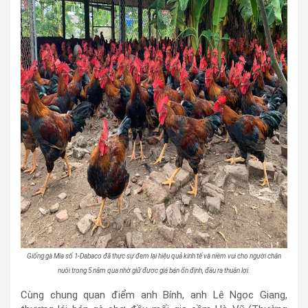
Giống gà Mía số 1-Dabaco đã thực sự đem lại hiệu quả kinh tế và niềm vui cho người chăn
nuôi trong 5 năm qua nhờ giữ được giá bán ổn định, đầu ra thuận lợi.
Cùng chung quan điểm anh Bính, anh Lê Ngọc Giang,