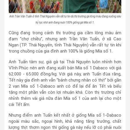
Anh Trần Văn Tuấn ở tỉnh Thái Nguyên vẫn rất tự tin dù thị trường gà lông màu đang xuống sâu
kỷ lục nhờ anh đang nuôi 100% giống gà Mía số 1.
Cũng đang trong cảnh thị trường gia cầm lông màu ảm
đạm “chợ chiều”, nhưng anh Trần Văn Tuấn, ở xã Cao
Ngạn (TP. Thái Nguyên, tỉnh Thái Nguyên) vẫn rất tự tin khi
trong chuồng của gia đình anh 100% là giống Mía số 1.
Anh Tuấn tâm sự, giá gà tại Thái Nguyên luôn nhỉnh hơn
Vĩnh Phúc nên anh đang xuất bán Mía số 1 Dabaco với giá
62.000 - 65.000 đồng/kg. Với giá này, anh Tuấn đùa rằng,
Tết này gia đình anh vẫn “bánh chưng nhân có thịt” bởi gần
2 vạn Mía số 1-Dabaco anh có để lại để ăn Tết và biếu
tặng một phần vẫn còn lợi nhuận khá. Còn thị trường chỉ
nhỉnh thêm vài giá nữa đàn Mía số 1 của anh lại cho một
cái Tết ấm.
Nhưng điểm anh Tuấn kết nhất ở giống Mía số 1-Dabaco
ngoài màu sắc, ngoại hình, khả năng tăng trưởng, chất
lượng thịt thơm ngon thì giống gà này nếu lỡ có phải nuôi