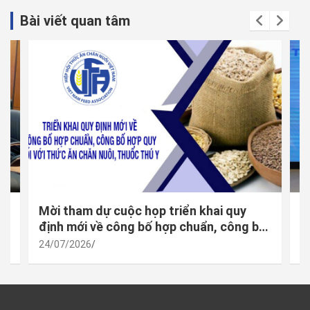
Bài viết quan tâm
Mời tham dự cuộc họp triển khai quy
H
định mới về công bố hợp chuẩn, công bố
n
hợp quy đối với thức ăn chăn nuôi, thuốc
24/07/2026
2
thú y