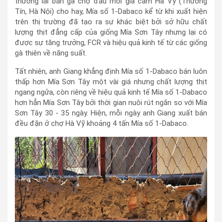
thương lái bán gà chợ đầu mối gia cầm Hà Vỹ (Thường
Tín, Hà Nội) cho hay, Mía số 1-Dabaco kể từ khi xuất hiện
trên thị trường đã tạo ra sự khác biệt bởi sở hữu chất
lượng thịt đẳng cấp của giống Mía Sơn Tây nhưng lại có
được sự tăng trưởng, FCR và hiệu quả kinh tế từ các giống
gà thiên về năng suất.
Tất nhiên, anh Giang khẳng định Mía số 1-Dabaco bán luôn
thấp hơn Mía Sơn Tây một vài giá nhưng chất lượng thịt
ngang ngửa, còn riêng về hiệu quả kinh tế Mía số 1-Dabaco
hơn hẳn Mía Sơn Tây bởi thời gian nuôi rút ngắn so với Mía
Sơn Tây 30 - 35 ngày. Hiện, mỗi ngày anh Giang xuất bán
đều đặn ở chợ Hà Vỹ khoảng 4 tấn Mía số 1-Dabaco.