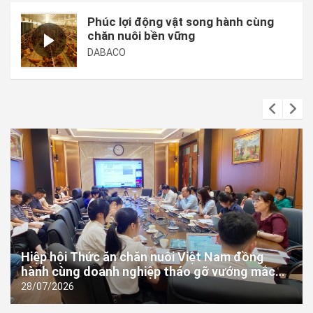
Phúc lợi động vật song hành cùng
chăn nuôi bền vững
DABACO
Hiệp hội Thức ăn chăn nuôi Việt Nam đồng
hành cùng doanh nghiệp tháo gỡ vướng mắc
trong thực thi quy định mới về công bố hợp quy
28/07/2026