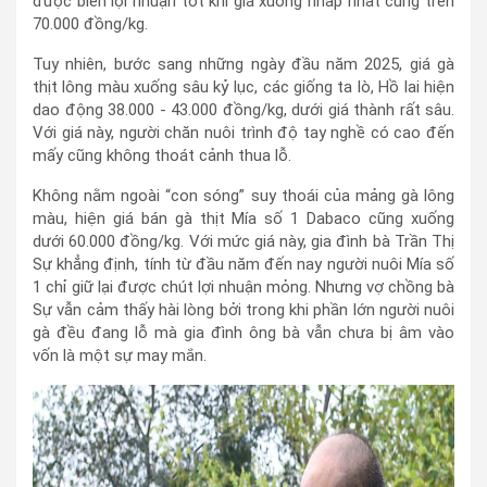
được biên lợi nhuận tốt khi giá xuống nhấp nhất cũng trên
70.000 đồng/kg.
Tuy nhiên, bước sang những ngày đầu năm 2025, giá gà
thịt lông màu xuống sâu kỷ lục, các giống ta lò, Hồ lai hiện
dao động 38.000 - 43.000 đồng/kg, dưới giá thành rất sâu.
Với giá này, người chăn nuôi trình độ tay nghề có cao đến
mấy cũng không thoát cảnh thua lỗ.
Không nằm ngoài “con sóng” suy thoái của mảng gà lông
màu, hiện giá bán gà thịt Mía số 1 Dabaco cũng xuống
dưới 60.000 đồng/kg. Với mức giá này, gia đình bà Trần Thị
Sự khẳng định, tính từ đầu năm đến nay người nuôi Mía số
1 chỉ giữ lại được chút lợi nhuận mỏng. Nhưng vợ chồng bà
Sự vẫn cảm thấy hài lòng bởi trong khi phần lớn người nuôi
gà đều đang lỗ mà gia đình ông bà vẫn chưa bị âm vào
vốn là một sự may mắn.