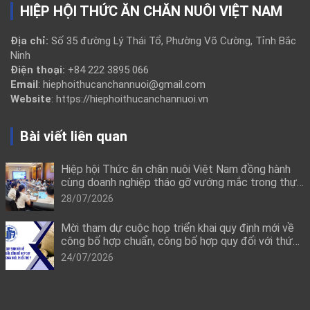
HIỆP HỘI THỨC ĂN CHĂN NUÔI VIỆT NAM
Địa chỉ:
Số 35 đường Lý Thái Tổ, Phường Võ Cường, Tỉnh Bắc
Ninh
Điện thoại:
+84 222 3895 066
Email
: hiephoithucanchannuoi@gmail.com
Website
: https://hiephoithucanchannuoi.vn
Bài viết liên quan
Hiệp hội Thức ăn chăn nuôi Việt Nam đồng hành
cùng doanh nghiệp tháo gỡ vướng mắc trong thực
thi quy định mới về công bố hợp quy
28/07/2026
Mời tham dự cuộc họp triển khai quy định mới về
công bố hợp chuẩn, công bố hợp quy đối với thức
ăn chăn nuôi, thuốc thú y
24/07/2026