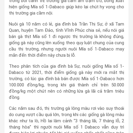
trong bối cảnh thị trường gia cầm ảm đạm đó, bỗng xuất
hiện giống Mía số 1-Dabaco giúp kéo lại chút hy vọng cho
thị trường gia cầm nội.
Nuôi gà 10 năm có lẻ, gia đình bà Trần Thị Sự, ở xã Tam
Quan, huyện Tam Đảo, tỉnh Vĩnh Phúc chia sẻ, nếu nói giá
bán gà thịt Mía số 1 đi ngược thị trường là không đúng,
giống gà này cũng lên xuống theo quy luật chung của cung
cầu thị trường, nhưng người nuôi Mía số 1-Dabaco may
mắn đến thời điểm này chưa bị lỗ.
Theo phân tích của gia đình bà Sự, nuôi giống Mía số 1-
Dabaco từ 2021, thời điểm giống gà này mới ra mắt thị
trường, có lúc gia đình bà bán được Mía số 1-Dabaco hơn
100.000 đồng/kg, trong khi giá thành chỉ trên 50.000
đồng/kg một chút nên có những lứa gà lãi cả trăm triệu
đồng.
Các năm sau đó, thị trường gà lông màu rơi vào suy thoái
do cung vượt cầu quá lớn, trong khi các giống gà lông màu
khác như ta lò, Hồ lai lâm cảnh “3 tháng lãi, 7 tháng lỗ, 2
tháng hòa” thì người nuôi Mía số 1 Dabaco vẫn duy trì